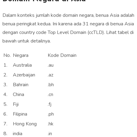
Dalam konteks jumlah kode domain negara, benua Asia adalah
benua peringkat kedua. Ini karena ada 31 negara di benua Asia
dengan country code Top Level Domain (ccTLD). Lihat tabel di
bawah untuk detailnya.
No.
Negara
Kode Domain
1.
Australia
.au
2.
Azerbaijan
.az
3.
Bahrain
.bh
4.
China
.cn
5.
Fiji
.fj
6.
Filipina
.ph
7.
Hong Kong
.hk
8.
india
.in