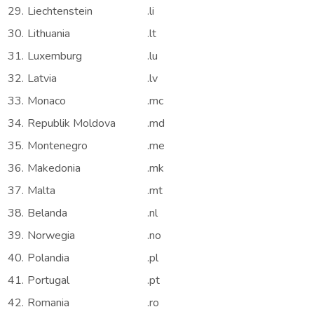
29.
Liechtenstein
.li
30.
Lithuania
.lt
31.
Luxemburg
.lu
32.
Latvia
.lv
33.
Monaco
.mc
34.
Republik Moldova
.md
35.
Montenegro
.me
36.
Makedonia
.mk
37.
Malta
.mt
38.
Belanda
.nl
39.
Norwegia
.no
40.
Polandia
.pl
41.
Portugal
.pt
42.
Romania
.ro