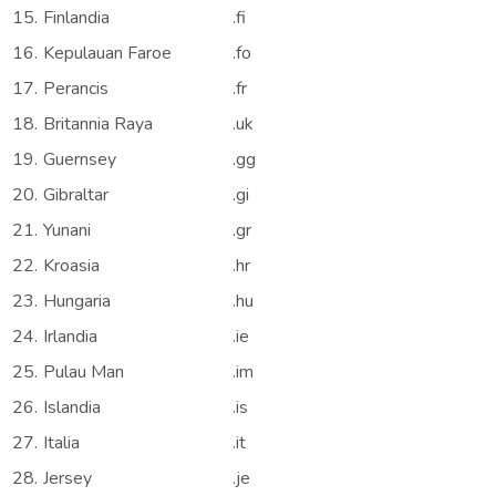
15.
Finlandia
.fi
16.
Kepulauan Faroe
.fo
17.
Perancis
.fr
18.
Britannia Raya
.uk
19.
Guernsey
.gg
20.
Gibraltar
.gi
21.
Yunani
.gr
22.
Kroasia
.hr
23.
Hungaria
.hu
24.
Irlandia
.ie
25.
Pulau Man
.im
26.
Islandia
.is
27.
Italia
.it
28.
Jersey
.je