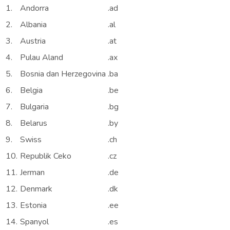
1.
Andorra
.ad
2.
Albania
.al
3.
Austria
.at
4.
Pulau Aland
.ax
5.
Bosnia dan Herzegovina
.ba
6.
Belgia
.be
7.
Bulgaria
.bg
8.
Belarus
.by
9.
Swiss
.ch
10.
Republik Ceko
.cz
11.
Jerman
.de
12.
Denmark
.dk
13.
Estonia
.ee
14.
Spanyol
.es