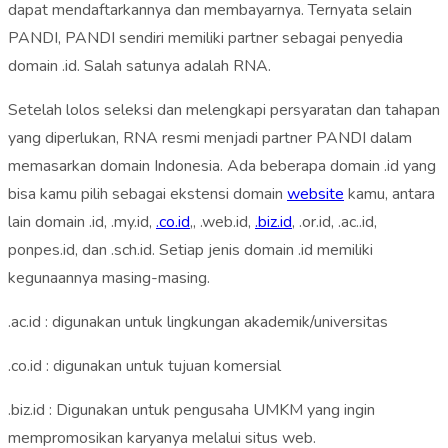
dapat mendaftarkannya dan membayarnya. Ternyata selain
PANDI, PANDI sendiri memiliki partner sebagai penyedia
domain .id. Salah satunya adalah RNA.
Setelah lolos seleksi dan melengkapi persyaratan dan tahapan
yang diperlukan, RNA resmi menjadi partner PANDI dalam
memasarkan domain Indonesia. Ada beberapa domain .id yang
bisa kamu pilih sebagai ekstensi domain
website
kamu, antara
lain domain .id, .my.id,
.co.id
,, .web.id,
.biz.id
, .or.id, .ac..id,
ponpes.id, dan .sch.id. Setiap jenis domain .id memiliki
kegunaannya masing-masing.
.ac.id : digunakan untuk lingkungan akademik/universitas
.co.id : digunakan untuk tujuan komersial
.biz.id : Digunakan untuk pengusaha UMKM yang ingin
mempromosikan karyanya melalui situs web.