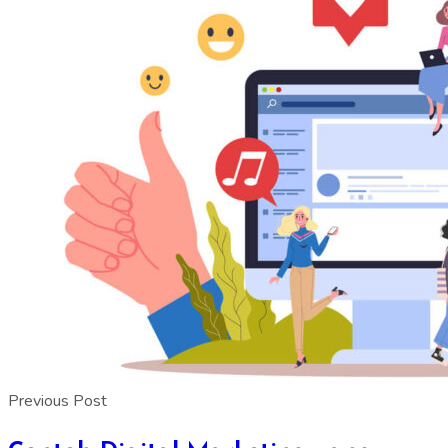
Previous Post