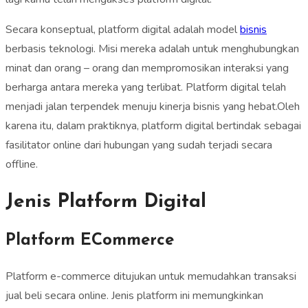
Secara konseptual, platform digital adalah model
bisnis
berbasis teknologi. Misi mereka adalah untuk menghubungkan
minat dan orang – orang dan mempromosikan interaksi yang
berharga antara mereka yang terlibat. Platform digital telah
menjadi jalan terpendek menuju kinerja bisnis yang hebat.Oleh
karena itu, dalam praktiknya, platform digital bertindak sebagai
fasilitator online dari hubungan yang sudah terjadi secara
offline.
Jenis Platform Digital
Platform ECommerce
Platform e-commerce ditujukan untuk memudahkan transaksi
jual beli secara online. Jenis platform ini memungkinkan