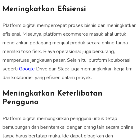
Meningkatkan Efisiensi
Platform digital mempercepat proses bisnis dan meningkatkan
efisiensi. Misalnya, platform ecommerce masuk akal untuk
mengizinkan pedagang menjual produk secara online tanpa
memiliki toko fisik. Biaya operasional juga berkurang,
memperluas jangkauan pasar. Selain itu, platform kolaborasi
seperti
Google
Drive dan Slack juga memungkinkan kerja tim
dan kolaborasi yang efisien dalam proyek.
Meningkatkan Keterlibatan
Pengguna
Platform digital memungkinkan pengguna untuk tetap
berhubungan dan berinteraksi dengan orang lain secara online
tanpa harus bertatap muka. Ide dapat dibagikan dan