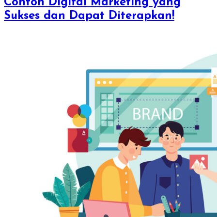
Contoh Digital Marketing yang
Sukses dan Dapat Diterapkan!