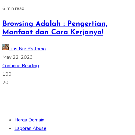
6 min read
Browsing Adalah : Pengertian,
Manfaat dan Cara Kerjanya!
Titis Nur Pratomo
May 22, 2023
Continue Reading
100
20
Harga Domain
Laporan Abuse