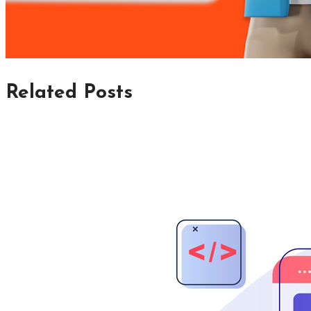
Related Posts