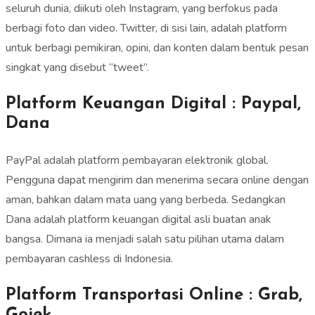
seluruh dunia, diikuti oleh Instagram, yang berfokus pada
berbagi foto dan video. Twitter, di sisi lain, adalah platform
untuk berbagi pemikiran, opini, dan konten dalam bentuk pesan
singkat yang disebut “tweet”.
Platform Keuangan Digital : Paypal,
Dana
PayPal adalah platform pembayaran elektronik global.
Pengguna dapat mengirim dan menerima secara online dengan
aman, bahkan dalam mata uang yang berbeda. Sedangkan
Dana adalah platform keuangan digital asli buatan anak
bangsa. Dimana ia menjadi salah satu pilihan utama dalam
pembayaran cashless di Indonesia.
Platform Transportasi Online : Grab,