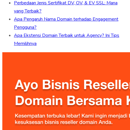
Perbedaan Jenis Sertifikat DV, OV, & EV SSL: Mana
yang Terbaik?
Apa Pengaruh Nama Domain terhadap Engagement
Pengguna?
Apa Ekstensi Domain Terbaik untuk Agency? Ini Tips
Memilihnya