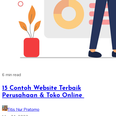
6 min read
15 Contoh Website Terbaik
Perusahaan & Toko Online
Titis Nur Pratomo