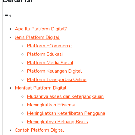
Apa Itu Platform Digital?
Jenis Platform Digital
Platform ECommerce
Platform Edukasi
Platform Media Sosial
Platform Keuangan Digital
Platform Transportasi Online
Manfaat Platform Digital
Mudahnya akses dan keterjangkauan
Meningkatkan Efisiensi
Meningkatkan Keterlibatan Pengguna
Meningkatnya Peluang Bisnis
Contoh Platform Digital