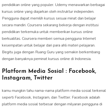
pendidikan online yang populer. Udemy menawarkan berbagai
kursus online yang diajarkan oleh instruktur independen.
Pengguna dapat memilih kursus sesuai minat dan belajar
secara mandiri. Coursera sekarang bekerja dengan institusi
pendidikan terkemuka untuk memberikan kursus online
berkualitas. Coursera memberi semua pengguna Internet
kesempatan untuk belajar dari para ahli materi pelajaran.
Begitu juga dengan Ruang Guru yang semakin berkembang
dengan banyaknya peminat kursus online di Indonesia.
Platform Media Sosial : Facebook,
Instagram, Twitter
kamu mungkin tahu nama-nama platform media sosial terkenal
seperti Facebook, Instagram, dan Twitter. Facebook adalah
platform media sosial terbesar dengan milyaran pengguna di