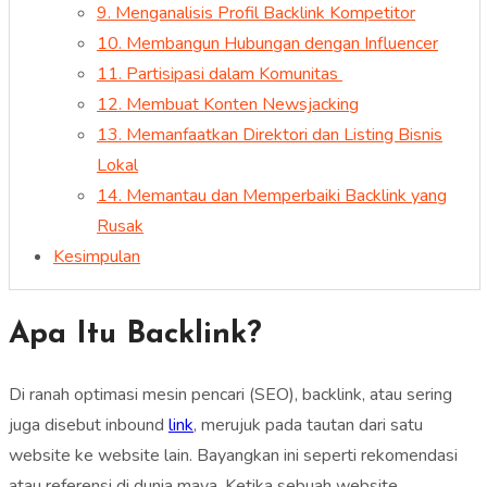
9. Menganalisis Profil Backlink Kompetitor
10. Membangun Hubungan dengan Influencer
11. Partisipasi dalam Komunitas
12. Membuat Konten Newsjacking
13. Memanfaatkan Direktori dan Listing Bisnis
Lokal
14. Memantau dan Memperbaiki Backlink yang
Rusak
Kesimpulan
Apa Itu Backlink?
Di ranah optimasi mesin pencari (SEO), backlink, atau sering
juga disebut inbound
link
, merujuk pada tautan dari satu
website ke website lain. Bayangkan ini seperti rekomendasi
atau referensi di dunia maya. Ketika sebuah website