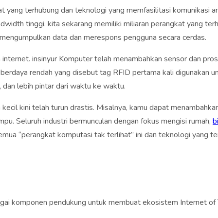
at yang terhubung dan teknologi yang memfasilitasi komunikasi ant
th tinggi, kita sekarang memiliki miliaran perangkat yang terhubu
k mengumpulkan data dan merespons pengguna secara cerdas.
gan internet. insinyur Komputer telah menambahkan sensor dan pr
 berdaya rendah yang disebut tag RFID pertama kali digunakan u
, dan lebih pintar dari waktu ke waktu.
kecil kini telah turun drastis. Misalnya, kamu dapat menambah
mpu. Seluruh industri bermunculan dengan fokus mengisi rumah,
b
mua “perangkat komputasi tak terlihat” ini dan teknologi yang te
erbagai komponen pendukung untuk membuat ekosistem Internet o