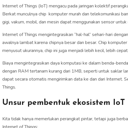
Internet of Things (IoT) mengacu pada jaringan kolektif perangk
Berkat munculnya chip komputer murah dan telekomunikasi bandwid
gigi, vakum, mobil, dan mesin dapat menggunakan sensor untu
Internet of Things mengintegrasikan “hal-hal” sehari-hari den
awalnya lambat karena chipnya besar dan besar. Chip komputer
menyusut ukurannya, chip ini juga menjadi lebih kecil, lebih cepat
Biaya mengintegrasikan daya komputasi ke dalam benda-benda 
dengan RAM tertanam kurang dari 1MB, seperti untuk saklar la
dapat secara otomatis mengirimkan data ke dan dari Internet. Se
Things.
Unsur pembentuk ekosistem IoT
Kita tidak hanya memerlukan perangkat pintar, tetapi juga b
Internet of Things: