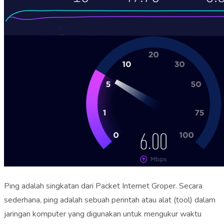
Ping adalah singkatan dari Packet Internet Groper. Secara
sederhana, ping adalah sebuah perintah atau alat (tool) dalam
jaringan komputer yang digunakan untuk mengukur waktu