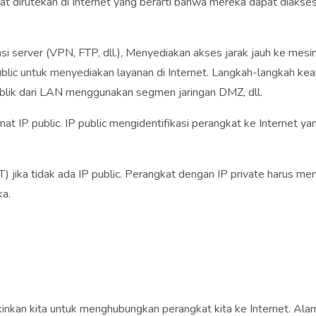
pat dirutekan di Internet yang berarti bahwa mereka dapat diakse
server (VPN, FTP, dll.), Menyediakan akses jarak jauh ke mesin
lic untuk menyediakan layanan di Internet. Langkah-langkah k
ublik dari LAN menggunakan segmen jaringan DMZ, dll.
amat IP public. IP public mengidentifikasi perangkat ke Internet
 jika tidak ada IP public. Perangkat dengan IP private harus 
ka.
ngkinkan kita untuk menghubungkan perangkat kita ke Internet.